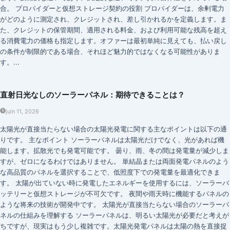
合。 プロバイダーと仮想ストレージ契約の役割 プロバイダーは、余剰電力
がどのように測定され、クレジットされ、差し引かれるかを定義します。ま
た、クレジットの保管期間、適用される料金、および利用可能な残高を超え
る消費電力の価格も指定します。オファーは最初単純に見えても、払い戻し
の条件が制限的である場合、それほど魅力的ではなくなる可能性がありま
す。...
直射日光なしのソーラーパネル：期待できることは？
juin 11, 2026
太陽光が直接当たらない場合の太陽光発電に関する主なポイントは以下の通
りです。 主なポイント ソーラーパネルは太陽光だけでなく、光があれば機
能します。拡散光でも発電可能です。 曇り、雨、冬の間は発電量が減少しま
すが、ゼロになるわけではありません。 単結晶または両面発電パネルのよう
な高品質のパネルを選択することで、低照度下での発電量を最適化できま
す。 太陽が出ていない時に発電したエネルギーを使用するには、ソーラーバ
ッテリーと仮想ストレージが不可欠です。 夜間や雨天時に機能するパネルの
ような将来の技術が開発中です。 太陽光が直接当たらない場合のソーラーパ
ネルの仕組みを理解する ソーラーパネルは、明るい太陽光が必要だと考えが
ちですが、現実はもう少し複雑です。太陽光発電パネルは太陽の熱を直接捉