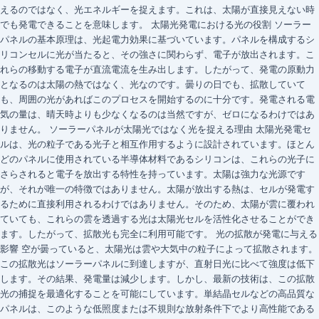
えるのではなく、光エネルギーを捉えます。これは、太陽が直接見えない時
でも発電できることを意味します。 太陽光発電における光の役割 ソーラー
パネルの基本原理は、光起電力効果に基づいています。パネルを構成するシ
リコンセルに光が当たると、その強さに関わらず、電子が放出されます。こ
れらの移動する電子が直流電流を生み出します。したがって、発電の原動力
となるのは太陽の熱ではなく、光なのです。曇りの日でも、拡散していて
も、周囲の光があればこのプロセスを開始するのに十分です。発電される電
気の量は、晴天時よりも少なくなるのは当然ですが、ゼロになるわけではあ
りません。 ソーラーパネルが太陽光ではなく光を捉える理由 太陽光発電セ
ルは、光の粒子である光子と相互作用するように設計されています。ほとん
どのパネルに使用されている半導体材料であるシリコンは、これらの光子に
さらされると電子を放出する特性を持っています。太陽は強力な光源です
が、それが唯一の特徴ではありません。太陽が放出する熱は、セルが発電す
るために直接利用されるわけではありません。そのため、太陽が雲に覆われ
ていても、これらの雲を透過する光は太陽光セルを活性化させることができ
ます。したがって、拡散光も完全に利用可能です。 光の拡散が発電に与える
影響 空が曇っていると、太陽光は雲や大気中の粒子によって拡散されます。
この拡散光はソーラーパネルに到達しますが、直射日光に比べて強度は低下
します。その結果、発電量は減少します。しかし、最新の技術は、この拡散
光の捕捉を最適化することを可能にしています。単結晶セルなどの高品質な
パネルは、このような低照度または不規則な放射条件下でより高性能である