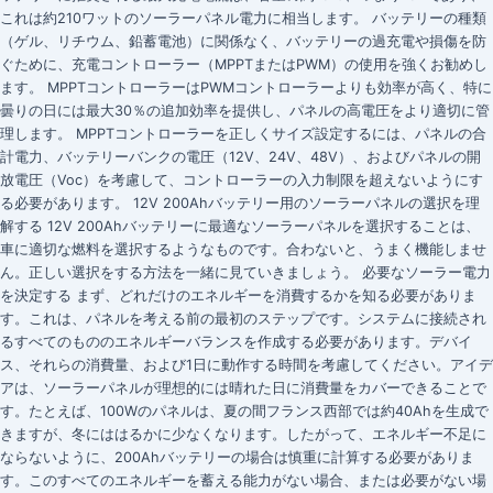
これは約210ワットのソーラーパネル電力に相当します。 バッテリーの種類
（ゲル、リチウム、鉛蓄電池）に関係なく、バッテリーの過充電や損傷を防
ぐために、充電コントローラー（MPPTまたはPWM）の使用を強くお勧めし
ます。 MPPTコントローラーはPWMコントローラーよりも効率が高く、特に
曇りの日には最大30％の追加効率を提供し、パネルの高電圧をより適切に管
理します。 MPPTコントローラーを正しくサイズ設定するには、パネルの合
計電力、バッテリーバンクの電圧（12V、24V、48V）、およびパネルの開
放電圧（Voc）を考慮して、コントローラーの入力制限を超えないようにす
る必要があります。 12V 200Ahバッテリー用のソーラーパネルの選択を理
解する 12V 200Ahバッテリーに最適なソーラーパネルを選択することは、
車に適切な燃料を選択するようなものです。合わないと、うまく機能しませ
ん。正しい選択をする方法を一緒に見ていきましょう。 必要なソーラー電力
を決定する まず、どれだけのエネルギーを消費するかを知る必要がありま
す。これは、パネルを考える前の最初のステップです。システムに接続され
るすべてのもののエネルギーバランスを作成する必要があります。デバイ
ス、それらの消費量、および1日に動作する時間を考慮してください。アイデ
アは、ソーラーパネルが理想的には晴れた日に消費量をカバーできることで
す。たとえば、100Wのパネルは、夏の間フランス西部では約40Ahを生成で
きますが、冬にははるかに少なくなります。したがって、エネルギー不足に
ならないように、200Ahバッテリーの場合は慎重に計算する必要がありま
す。このすべてのエネルギーを蓄える能力がない場合、または必要がない場