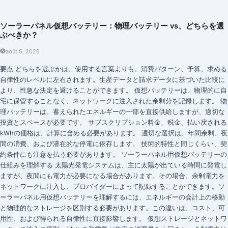
ソーラーパネル仮想バッテリー：物理バッテリー vs、どちらを選
ぶべきか？
août 5, 2026
要点 どちらを選ぶかは、使用する言葉よりも、消費パターン、予算、求める
自律性のレベルに左右されます。生産データと請求データに基づいた比較に
より、性急な決定を避けることができます。 仮想バッテリーは、物理的に自
宅に保管することなく、ネットワークに注入された余剰分を記録します。 物
理バッテリーは、蓄えられたエネルギーの一部を直接供給しますが、適切な
投資とスペースが必要です。 サブスクリプション料金、税金、払い戻される
kWhの価格は、計算に含める必要があります。 適切な選択は、年間余剰、夜
間の消費、および潜在的な停電に依存します。 技術的特性と同じくらい、契
約条件にも注意を払う必要があります。 ソーラーパネル用仮想バッテリーの
仕組みを理解する 太陽光発電システムは、主に太陽が出ている時間に発電し
ますが、夜間にも電力が必要になる場合があります。その場合、余剰電力を
ネットワークに注入し、プロバイダーによって記録することができます。ソ
ーラーパネル用仮想バッテリーを理解するには、エネルギーの会計上の移動
と物理的なストレージを区別する必要があります。この違いは、コスト、可
用性、および得られる自律性に直接影響します。 仮想ストレージとネットワ