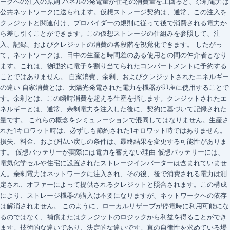
ークへの注入の原則 パネルの発電量が住宅の消費量を上回ると、余剰電力は
公共ネットワークに送られます。仮想ストレージ契約は、通常、この注入を
クレジットと関連付け、プロバイダーの規則に従って後で消費される電力か
ら差し引くことができます。この仮想ストレージの仕組みを参照して、注
入、記録、およびクレジットの消費の各段階を視覚化できます。 したがっ
て、ネットワークは、日中の生産と時間差のある使用との間の仲介者となり
ます。これは、物理的に電子を割り当てられたコンパートメントに予約する
ことではありません。 自家消費、余剰、およびクレジットされたエネルギー
の違い 自家消費とは、太陽光発電された電力を機器が即座に使用することで
す。余剰とは、この瞬時消費を超える生産を指します。クレジットされたエ
ネルギーとは、通常、余剰電力を注入した後に、契約に基づいて記録された
量です。 これらの概念をシミュレーションで混同してはなりません。生産さ
れた1キロワット時は、必ずしも節約された1キロワット時ではありません。
損失、料金、および払い戻しの条件は、最終結果を変更する可能性がありま
す。 仮想バッテリーが実際には電力を蓄えない理由 仮想バッテリーには、
電気化学セルや住宅に設置されたストレージインバーターは含まれていませ
ん。余剰電力はネットワークに注入され、その後、後で消費される電力は測
定され、オファーによって提供されるクレジットと照合されます。この構成
により、ストレージ機器の購入は不要になりますが、ネットワークへの依存
は解消されません。 このように、ローカルリザーブが停電時に利用可能にな
るのではなく、補償またはクレジットのロジックから利益を得ることができ
ます。技術的な違いであり、決定的な違いです。真の自律性を求めている場